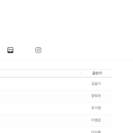
글쓴이
김슬기
양희아
유지현
이영은
이지용