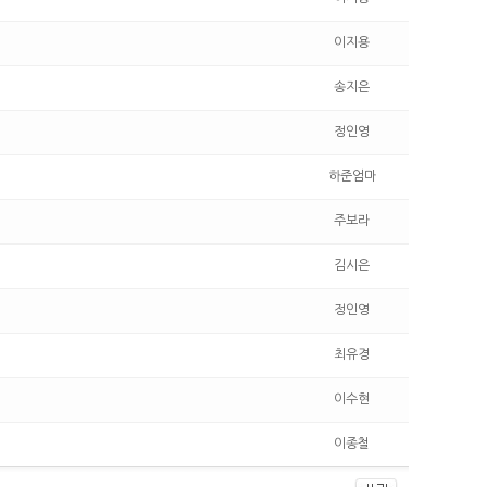
이지용
송지은
정인영
하준엄마
주보라
김시은
정인영
최유경
이수현
이종철