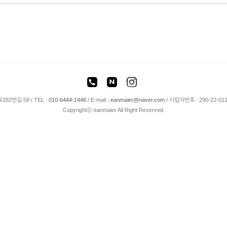
82번길 58 /
TEL :
010-6444-1446
/
E-mail :
eanmaier@naver.com
/ 사업자번호 : 290-22-01
Copyrightⓒ eanmaier All Right Reserved.