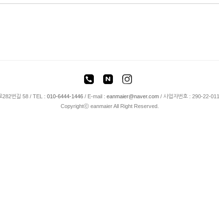
82번길 58 /
TEL :
010-6444-1446
/
E-mail :
eanmaier@naver.com
/ 사업자번호 : 290-22-01
Copyrightⓒ eanmaier All Right Reserved.